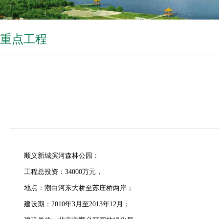
重点工程
顺义新城滨河森林公园：
工程总投资：
34000
万元，
地点：潮白河东大桥至苏庄桥两岸；
建设期：
2010
年
3
月至
2013
年
12
月；